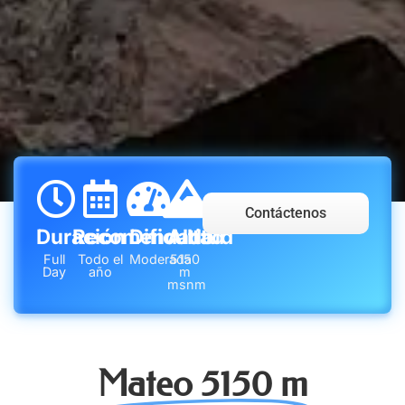
Contáctenos
Duración
Recomendado
Dificultad
Altitud
Full
Todo el
Moderada
5150
Day
año
m
msnm
Mateo 5150 m