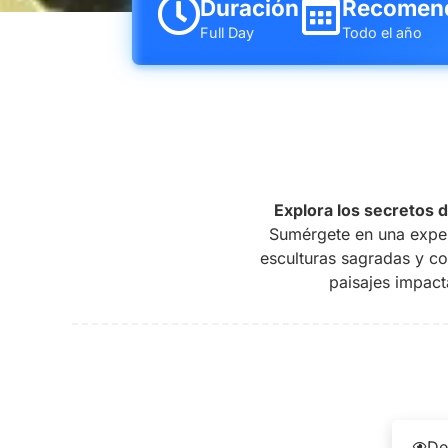
Duración
Recomen
Full Day
Todo el año
Explora los secretos 
Sumérgete en una exper
esculturas sagradas y con
paisajes impacta
De